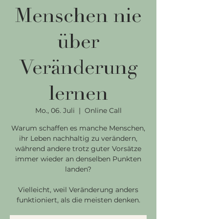
Menschen nie
über
Veränderung
lernen
Mo., 06. Juli
  |  
Online Call
Warum schaffen es manche Menschen,
ihr Leben nachhaltig zu verändern,
während andere trotz guter Vorsätze
immer wieder an denselben Punkten
landen?
Vielleicht, weil Veränderung anders
funktioniert, als die meisten denken.