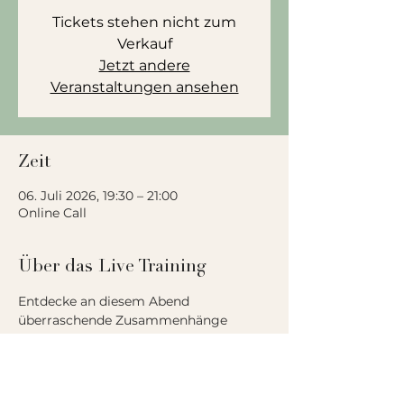
Tickets stehen nicht zum
Verkauf
Jetzt andere
Veranstaltungen ansehen
Zeit
06. Juli 2026, 19:30 – 21:00
Online Call
Über das Live Training
Entdecke an diesem Abend 
überraschende Zusammenhänge 
zwischen Gedanken, Sprache, 
Emotionen und Verhalten – und warum 
Veränderung oft leichter wird, sobald 
wir verstehen, wie sie wirklich entsteht.