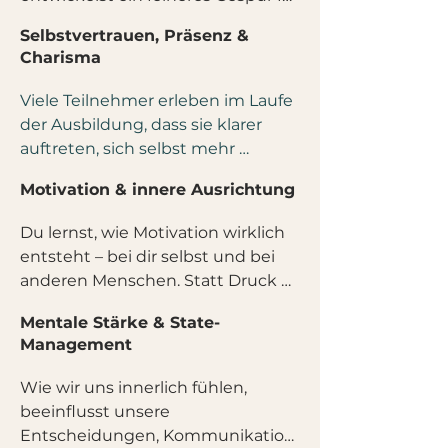
Herausforderungen umzugehen.
Kommunikation und lernst, klarer, 
Selbstvertrauen, Präsenz &
bewusster und wirkungsvoller zu 
Charisma
kommunizieren - im Beruf, in 
Beziehungen, in Führung oder im 
Viele Teilnehmer erleben im Laufe 
Alltag.
der Ausbildung, dass sie klarer 
auftreten, sich selbst mehr 
vertrauen und authentischer 
Motivation & innere Ausrichtung
wirken. Alte Selbstzweifel verlieren 
an Bedeutung und Beziehungen 
Du lernst, wie Motivation wirklich 
werden oft einfacher, ehrlicher 
entsteht – bei dir selbst und bei 
und lebendiger.
anderen Menschen. Statt Druck 
und Selbstoptimierung geht es 
Mentale Stärke & State-
darum, innere Klarheit, Freude 
Management
und eine stärkere Verbindung zu 
den eigenen Zielen zu entwickeln.
Wie wir uns innerlich fühlen, 
beeinflusst unsere 
Entscheidungen, Kommunikation 