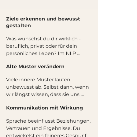
Ziele erkennen und bewusst
gestalten
Was wünschst du dir wirklich - 
beruflich, privat oder für dein 
persönliches Leben? Im NLP 
Practitioner entwickelst du mehr 
Alte Muster verändern
Klarheit über deine Ziele und 
lernst, wie du neue Denk- und 
Viele innere Muster laufen 
Handlungsstrategien aufbauen 
unbewusst ab. Selbst dann, wenn 
kannst, die wirklich zu dir passen.
wir längst wissen, dass sie uns 
nicht guttun. Im NLP Practitioner 
Kommunikation mit Wirkung
lernst du, hinderliche Denk- und 
Verhaltensweisen gezielt zu 
Sprache beeinflusst Beziehungen, 
verändern, emotional freier zu 
Vertrauen und Ergebnisse. Du 
werden und leichter mit 
entwickelst ein feineres Gespür für 