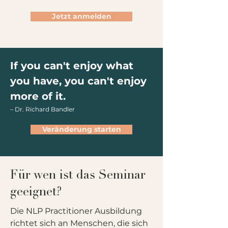
und Wirkung auf andere. Im NLP 
Jetzt anmelden
Practitioner lernst du, deine 
emotionalen Zustände bewusster 
zu steuern, in jeder Situation ruhig 
zu bleiben und leichter auf deine 
If you can't enjoy what
Ressourcen zuzugreifen.
you have, you can't enjoy
more of it.
–
Dr. Richard Bandler
Veränderung starten
Für wen ist das Seminar
geeignet?
Die NLP Practitioner Ausbildung
richtet sich an Menschen, die sich