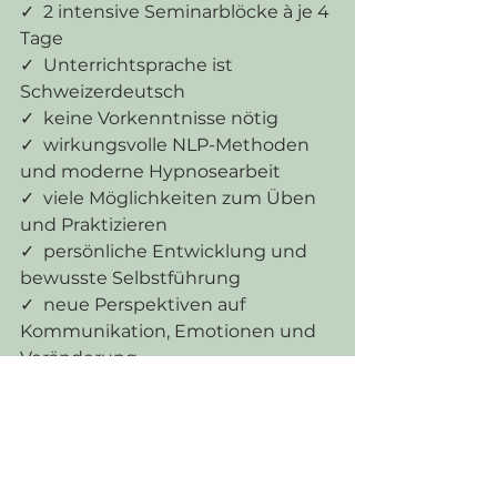
✓
2 intensive Seminarblöcke à je 4
Tage
✓
Unterrichtsprache ist
Schweizerdeutsch
✓
keine Vorkenntnisse nötig
✓
wirkungsvolle NLP-Methoden
und moderne Hypnosearbeit
✓
viele Möglichkeiten zum Üben
und Praktizieren
✓
persönliche Entwicklung und
bewusste Selbstführung
✓
neue Perspektiven auf
Kommunikation, Emotionen und
Veränderung
✓
direkt anwendbare Werkzeuge
für Alltag, Beruf und Beziehungen
✓
eine wertschätzende Gruppe,
echte Begegnungen und viel
Raum zum Wachsen